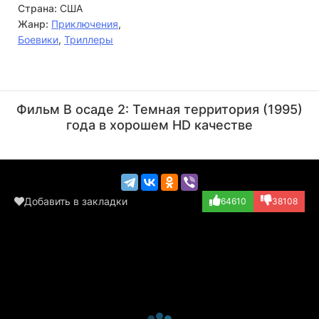
Страна:
США
Жанр:
Приключения
,
Боевики
,
Триллеры
Ал Сапиенца
Стивен Сигал
Актёр
Актёр
Фильм В осаде 2: Темная территория (1995)
(Captain #2)
(Casey Ryback)
года в хорошем HD качестве
Добавить в закладки
64610
38108