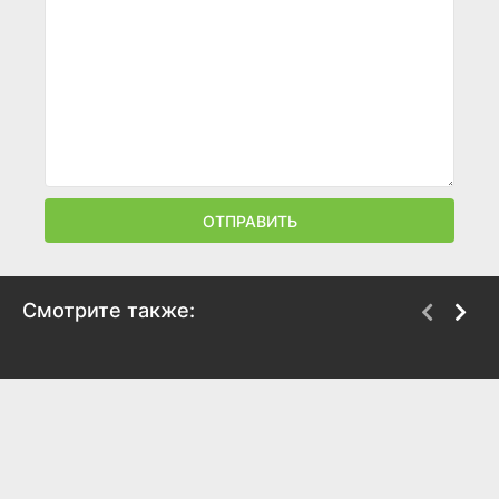
ОТПРАВИТЬ
Смотрите также:
В смертельной
В осаде
опасности
1992
1994
7.3
6.5
5.9
4.6