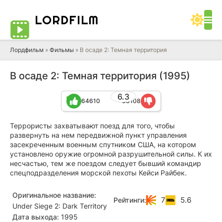
LORD
FILM
Лордфильм
»
Фильмы
» В осаде 2: Темная территория
В осаде 2: Темная территория (1995)
6.3
64610
38108
Террористы захватывают поезд для того, чтобы
развернуть на нем передвижной пункт управления
засекреченным военным спутником США, на котором
установлено оружие огромной разрушительной силы. К их
несчастью, тем же поездом следует бывший командир
спецподразделения морской пехоты Кейси Райбек.
Оригинальное название:
7
5.6
Рейтинги:
Under Siege 2: Dark Territory
Дата выхода:
1995