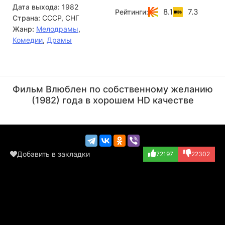
Дата выхода:
1982
влюбиться друг в друга. Главное, чтобы этот «другой»
8.1
7.3
Рейтинги:
Страна:
СССР, СНГ
хотя бы был...
Жанр:
Мелодрамы
,
Комедии
,
Драмы
Всеволод Шиловский
Юрий Дубровин
Актёр
Актёр
Фильм Влюблен по собственному желанию
(Коля)
(бригадир Петруш...)
(1982) года в хорошем HD качестве
Добавить в закладки
72197
22302