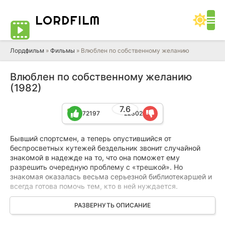
LORD
FILM
Лордфильм
»
Фильмы
» Влюблен по собственному желанию
Влюблен по собственному желанию
(1982)
7.6
72197
22302
Бывший спортсмен, а теперь опустившийся от
беспросветных кутежей бездельник звонит случайной
знакомой в надежде на то, что она поможет ему
разрешить очередную проблему с «трешкой». Но
знакомая оказалась весьма серьезной библиотекаршей и
всегда готова помочь тем, кто в ней нуждается.
Зная о своей непривлекательности, она также знает и то,
РАЗВЕРНУТЬ ОПИСАНИЕ
что если поставить цель, то можно всего добиться. С
помощью аутотренинга, например, можно даже