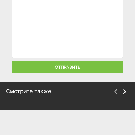
ОТПРАВИТЬ
Смотрите также:
Звезда пленительного
Начало
счастья
1970
1975
8.2
7.7
8.2
7.2