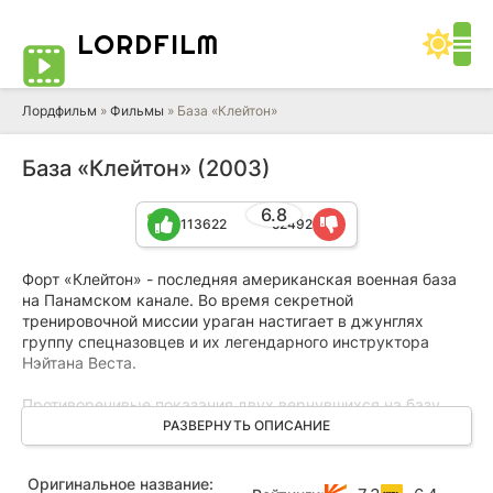
LORD
FILM
Лордфильм
»
Фильмы
» База «Клейтон»
База «Клейтон» (2003)
6.8
113622
52492
Форт «Клейтон» - последняя американская военная база
на Панамском канале. Во время секретной
тренировочной миссии ураган настигает в джунглях
группу спецназовцев и их легендарного инструктора
Нэйтана Веста.
Противоречивые показания двух вернувшихся на базу
солдат ещё больше запутывают дело. Для расследования
РАЗВЕРНУТЬ ОПИСАНИЕ
обстоятельств мистического исчезновения отряда
приглашают агента отдела по борьбе с наркотиками
Оригинальное название:
Харди. Те, кто уцелел, не могут объяснить – в наркотиках