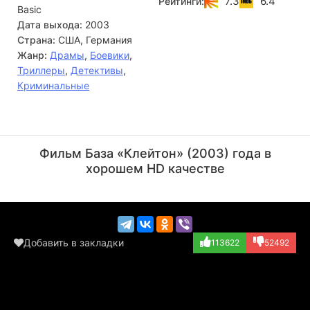
7.3
6.4
Рейтинги:
Basic
ли дело... Или в чем-то другом. Все лгут...
Дата выхода:
2003
Страна:
США, Германия
Жанр:
Драмы
,
Боевики
,
Триллеры
,
Детективы
,
Криминальные
Сэмюэл Л. Джексон
Джон Траволта
Актёр
Актёр
Фильм База «Клейтон» (2003) года в
(West)
(Hardy)
хорошем HD качестве
Добавить в закладки
113622
52492