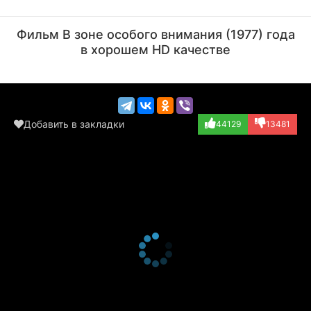
Михаил Кокшенов
Александр Пятков
Актёр
Актёр
Фильм В зоне особого внимания (1977) года
(капитан Зуев)
в хорошем HD качестве
Добавить в закладки
44129
13481