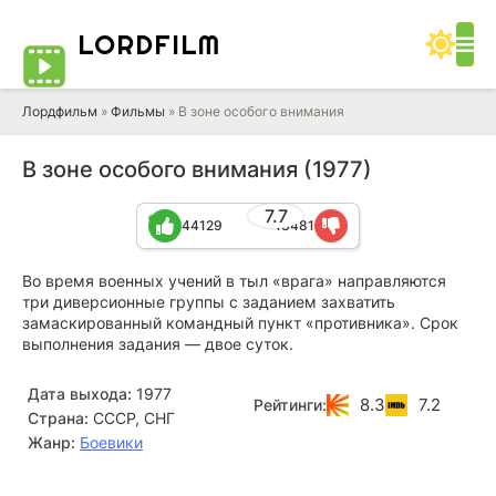
LORD
FILM
Лордфильм
»
Фильмы
» В зоне особого внимания
В зоне особого внимания (1977)
7.7
44129
13481
Во время военных учений в тыл «врага» направляются
три диверсионные группы с заданием захватить
замаскированный командный пункт «противника». Срок
выполнения задания — двое суток.
Дата выхода:
1977
8.3
7.2
Рейтинги:
Страна:
СССР, СНГ
Жанр:
Боевики