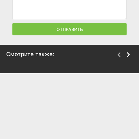
ОТПРАВИТЬ
Смотрите также:
Ответный ход
Гараж
1981
1979
7.8
6.6
8.1
8