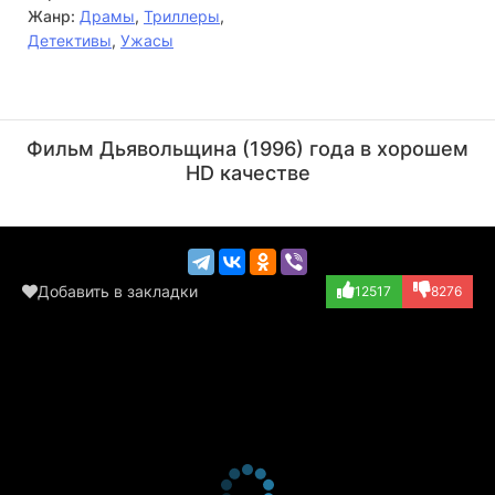
Жанр:
Драмы
,
Триллеры
,
Детективы
,
Ужасы
Шэрон Стоун
Джей Джей Абрамс
Актёр
Актёр
Фильм Дьявольщина (1996) года в хорошем
(Nicole Horner)
(Video Photograp...)
HD качестве
Добавить в закладки
12517
8276