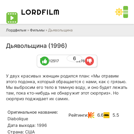
LORD
FILM
Лордфильм
»
Фильмы
» Дьявольщина
Дьявольщина (1996)
6
12517
8276
У двух красивых женщин родился план: «Мы отравим
этого подонка, который обращается с нами, как с грязью.
Мы выбросим его тело в темную воду, и оно будет лежать
там, пока кто-нибудь не обнаружит этот сюрприз». Но
сюрприз поджидает их самих.
Оригинальное название:
6.6
5.5
Рейтинги:
Diabolique
Дата выхода:
1996
Страна:
США