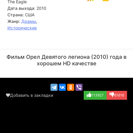
The Eagle
Дата выхода:
2010
Страна:
США
Жанр:
Драмы
,
Исторические
Дональд Сазерленд
Робин Аткин Даунс
Актёр
Актёр
Фильм Орел Девятого легиона (2010) года в
(Uncle Aquila)
(Centurion, в ти...)
хорошем HD качестве
Добавить в закладки
113927
61616