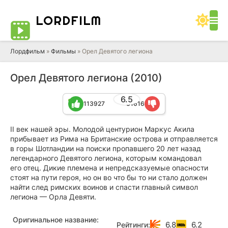
LORD
FILM
Лордфильм
»
Фильмы
» Орел Девятого легиона
Орел Девятого легиона (2010)
6.5
113927
61616
II век нашей эры. Молодой центурион Маркус Акила
прибывает из Рима на Британские острова и отправляется
в горы Шотландии на поиски пропавшего 20 лет назад
легендарного Девятого легиона, которым командовал
его отец. Дикие племена и непредсказуемые опасности
стоят на пути героя, но он во что бы то ни стало должен
найти след римских воинов и спасти главный символ
легиона — Орла Девяти.
Оригинальное название:
6.8
6.2
Рейтинги: