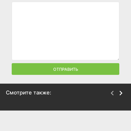
ОТПРАВИТЬ
Смотрите также:
Робин Гуд
Залечь на дно в
Брюгге
2010
2007
7.2
6.6