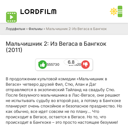
LORD
FILM
Лордфильм
»
Фильмы
» Мальчишник 2: Из Вегаса в Бангкок
Мальчишник 2: Из Вегаса в Бангкок
(2011)
6.8
555730
261520
В продолжении культовой комедии «Мальчишник в
Вегасе» четверо друзей Фил, Стю, Алан и Даг
отправляются в экзотический Тайланд на свадьбу Стю.
После безумного мальчишника в Лас-Вегасе, они решают
не испытывать судьбу во второй раз, а потому в Бангкоке
планируют очень спокойное и безопасное празднество. Но
как обычно, все идет совсем не по плану... Что
происходит в Вегасе, остается в Вегасе. Но то, что
происходит в Бангкоке – это просто настоящее безумие!