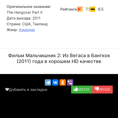
Оригинальное название:
7.1
6.5
Рейтинги:
The Hangover Part II
Дата выхода:
2011
Страна:
США, Таиланд
Жанр:
Комедии
Спенсер Кэйден
Джеффри Тэмбор
Актёр
Актёр
Фильм Мальчишник 2: Из Вегаса в Бангкок
(Mrs. Delaney -...)
(Sid Garner)
(2011) года в хорошем HD качестве
Добавить в закладки
555730
261520