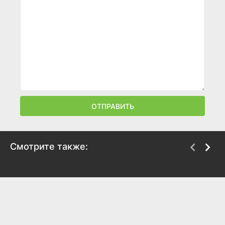
ОТПРАВИТЬ
Смотрите также:
Девушка без адреса
Дайте жалобную книгу
1957
1965
8.1
7.1
7.6
7