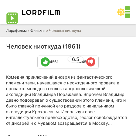
LORD
FILM
Лордфильм
»
Фильмы
» Человек ниоткуда
Человек ниоткуда (1961)
6.5
4561
2445
Комедия приключений дикаря из фантастического
племени тапи, начавшаяся с неожиданного провала в
пропасть молодого геолога антропологической
экспедиции Владимира Поражаева. Впрочем Владимир
давно подозревал о существовании этого племени, что и
было главной причиной его раздора с начальником
экспедиции Крохалевым. Используя свое
интеллектуальное превосходство, геолог освобождается
от дикарей и с Чудаком возвращается в Москву...