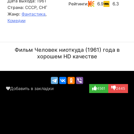
Дата выхода:
1961
6.9
6.3
Рейтинги:
Страна:
СССР, СНГ
Жанр:
Фантастика
,
Комедии
Анатолий Папанов
Даниил Нетребин
Актёр
Актёр
Фильм Человек ниоткуда (1961) года в
(Крохалёв)
(в титрах не ука...)
хорошем HD качестве
Добавить в закладки
4561
2445