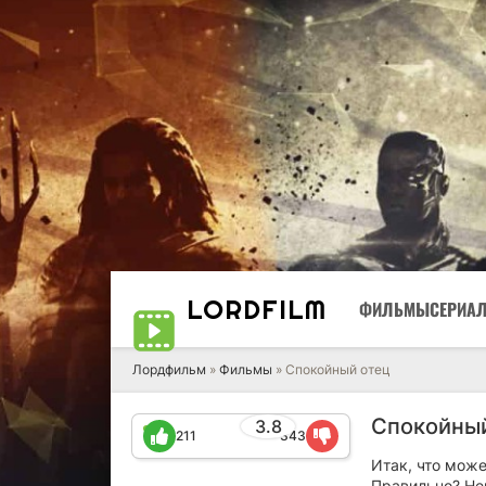
LORD
FILM
ФИЛЬМЫ
СЕРИА
Лордфильм
»
Фильмы
» Спокойный отец
Спокойный
3.8
211
343
Итак, что мож
Правильно? Неп