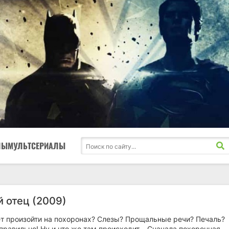
ЛЫ
МУЛЬТСЕРИАЛЫ
 отец (2009)
ет произойти на похоронах? Слезы? Прощальные речи? Печаль?
равильно! Ну и что же там происходит... Сначала похоронная