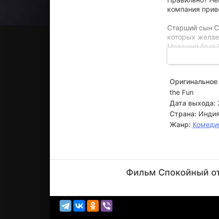
компания приве
Старший сын С
которых желае
Младший брат 
ответственност
'Комфортный' 
Оригинальное 
квартиры для С
the Fun
от свекрови Ми
Дата выхода:
Придорожный Р
Страна:
Инди
впечатление н
Жанр:
Комеди
тайной об отно
Прем
Чопра
Фильм Спокойный от
Актёр
(Uncle
Murphy)