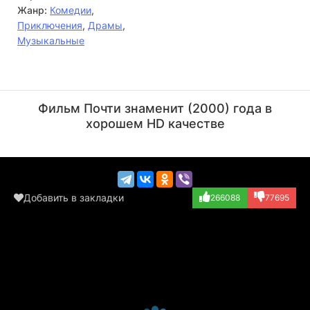
Жанр:
Комедии
,
Приключения
,
Драмы
,
Музыкальные
Спенсер Кэйден
Джимми Стар
Актёр
Актёр
Фильм Почти знаменит (2000) года в
(Concert Goer /...)
(Rocker, в титра...)
хорошем HD качестве
Добавить в закладки
266088
77695