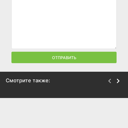
ОТПРАВИТЬ
Смотрите также:
Ванильное небо
Рок-звезда
2001
2001
7.6
6.9
7.3
6.3