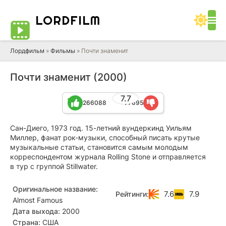
LORD
FILM
Лордфильм
»
Фильмы
» Почти знаменит
Почти знаменит (2000)
7.7
266088
77695
Сан-Диего, 1973 год. 15-летний вундеркинд Уильям
Миллер, фанат рок-музыки, способный писать крутые
музыкальные статьи, становится самым молодым
корреспондентом журнала Rolling Stone и отправляется
в тур с группой Stillwater.
Оригинальное название:
7.6
7.9
Рейтинги:
Almost Famous
Дата выхода:
2000
Страна:
США