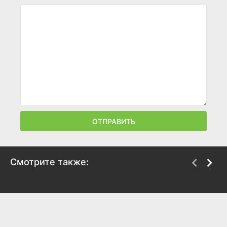
ОТПРАВИТЬ
Смотрите также:
Великий Гэтсби
Делай ноги
2013
2006
7.9
7.2
6.7
6.4