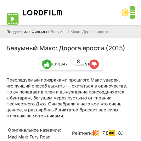
LORD
FILM
Лордфильм
»
Фильмы
» Безумный Макс: Дорога ярости
Безумный Макс: Дорога ярости (2015)
8
1313847
338791
Преследуемый призраками прошлого Макс уверен,
что лучший способ выжить — скитаться в одиночестве.
Но он попадает в плен и вынужденно присоединяется
к бунтарям, бегущим через пустыню от тирании
Несмертного Джо. Они забрали у него кое-что очень
ценное, и разъярённый диктатор бросает все силы
в погоню за мятежниками.
Оригинальное название:
7.8
8.1
Рейтинги:
Mad Max: Fury Road