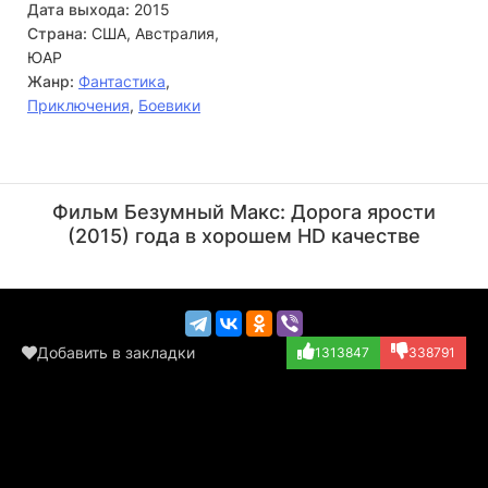
Дата выхода:
2015
Страна:
США, Австралия,
ЮАР
Жанр:
Фантастика
,
Приключения
,
Боевики
Элен Кардона
Шарлиз Терон
Актёр
Актёр
Фильм Безумный Макс: Дорога ярости
(The Wretched, о...)
(Imperator Furio...)
(2015) года в хорошем HD качестве
Добавить в закладки
1313847
338791