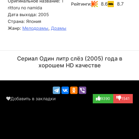
Оригинальное название:
1
8.6
8.7
Рейтинги:
rittoru no namida
Дата выхода:
2005
Страна:
Япония
Жанр:
Мелодрамы
,
Драмы
Кэнъити Мацуяма
Наохито Фудзики
Актёр
Актёр
Сериал Один литр слёз (2005) года в
(Kawamoto Yuji)
(Mizuno Hiroshi)
хорошем HD качестве
Добавить в закладки
9390
1541