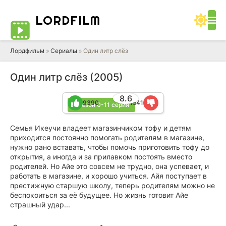
LORD
FILM
Лордфильм
»
Сериалы
» Один литр слёз
Один литр слёз (2005)
8.6
9390
1541
1 сезон 0-11 серия
Семья Икеучи владеет магазинчиком тофу и детям
приходится постоянно помогать родителям в магазине,
нужно рано вставать, чтобы помочь приготовить тофу до
открытия, а иногда и за прилавком постоять вместо
родителей. Но Айе это совсем не трудно, она успевает, и
работать в магазине, и хорошо учиться. Айя поступает в
престижную старшую школу, теперь родителям можно не
беспокоиться за её будущее. Но жизнь готовит Айе
страшный удар...