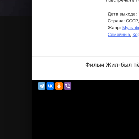
Дата выхода:
Страна:
СССР,
Жанр:
Мультф
Семейные
,
Ко
Армен
Джигарханя
Фильм Жил-был пёс
Актёр
(волк, озвучка)