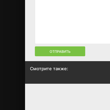
ОТПРАВИТЬ
Смотрите также:
Ивашка из Дворца
Каникулы
пионеров
Бонифация
1981
1965
8.4
7.6
7.4