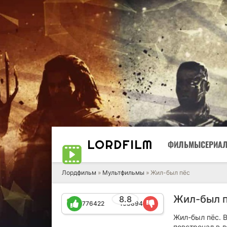
LORD
FILM
ФИЛЬМЫ
СЕРИА
Лордфильм
»
Мультфильмы
» Жил-был пёс
Жил-был п
8.8
776422
108894
Жил-был пёс. В
повстречал в л