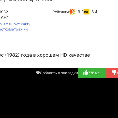
9.2
8.4
1982
Рейтинги:
 СНГ
ильмы
,
Комедии
,
роткометражки
Георгий
Эдуард
н
Бурков
Назаров
 (1982) года в хорошем HD качестве
Актёр
Режиссёр,
(пес,
Актёр
озвучка)
(озвучка)
Добавить в закладки
776422