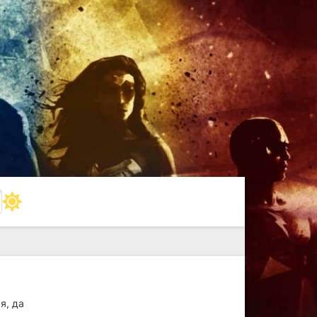
я, да