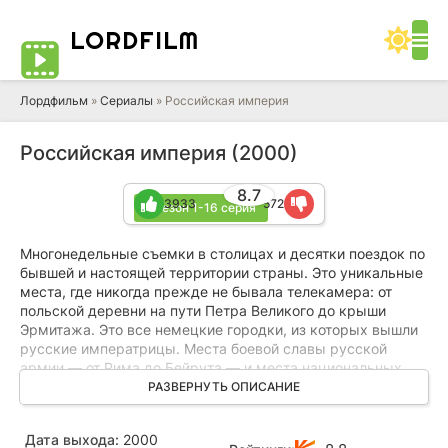
LORD
FILM
Лордфильм
»
Сериалы
» Российская империя
Российская империя (2000)
8.7
3933
572
1 сезон 1-16 серия
Многонедельные съемки в столицах и десятки поездок по
бывшей и настоящей территории страны. Это уникальные
места, где никогда прежде не бывала телекамера: от
польской деревни на пути Петра Великого до крыши
Эрмитажа. Это все немецкие городки, из которых вышли
русские императрицы. Места боевой славы русской
армии — от Рима до Бейрута — и места национальных
катастроф — от Севастополя до Восточной Пруссии.
РАЗВЕРНУТЬ ОПИСАНИЕ
Исторические анекдоты и подлинные дневники,
неизвестные документы и письма первых людей
Дата выхода:
2000
империи.