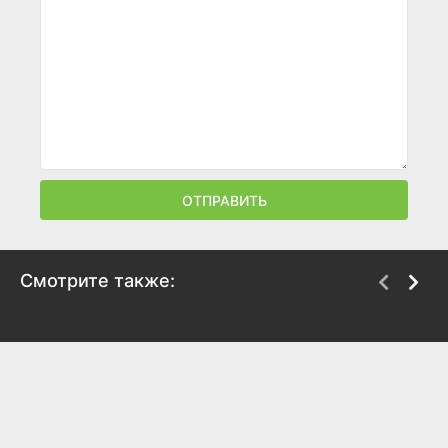
ОТПРАВИТЬ
Смотрите также:
Живой Пушкин
Следствие вели...
1999
2006
8.5
8.4
8.3
7.6