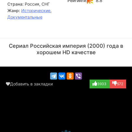
8.8
Рейтинги:
Страна:
Россия, СНГ
Жанр:
Исторические
,
Документальные
Джаник Файзиев
Леонид Парфенов
Режиссёр
Актёр
Сериал Российская империя (2000) года в
(играет самого с...)
хорошем HD качестве
Добавить в закладки
3933
572