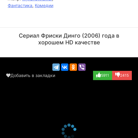
Фантастика
,
Комедии
Майкл Белл
Дэйв Уиллис
Актёр
Актёр
Сериал Фриски Динго (2006) года в
(Phillip)
хорошем HD качестве
Добавить в закладки
5911
2415