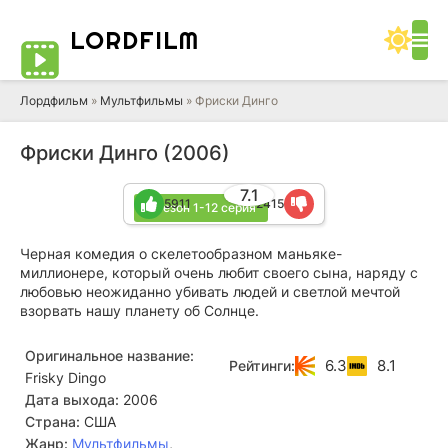
LORD
FILM
Лордфильм
»
Мультфильмы
» Фриски Динго
Фриски Динго (2006)
7.1
5911
2415
2 сезон 1-12 серия
Черная комедия о скелетообразном маньяке-
миллионере, который очень любит своего сына, наряду с
любовью неожиданно убивать людей и светлой мечтой
взорвать нашу планету об Солнце.
Оригинальное название:
6.3
8.1
Рейтинги:
Frisky Dingo
Дата выхода:
2006
Страна:
США
Жанр:
Мультфильмы
,