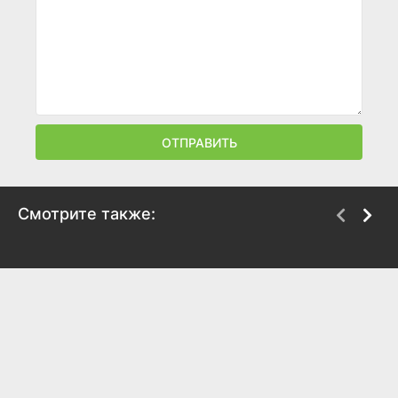
ОТПРАВИТЬ
Смотрите также:
МорЛаб-2021
Арчер
2000
2009
6.8
7.8
8.1
8.6