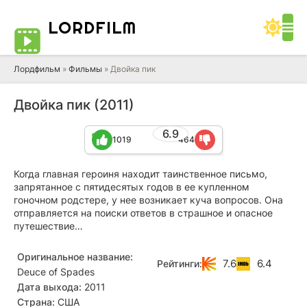
LORD
FILM
Лордфильм
»
Фильмы
» Двойка пик
Двойка пик (2011)
6.9
1019
464
Когда главная героиня находит таинственное письмо,
запрятанное с пятидесятых годов в ее купленном
гоночном родстере, у нее возникает куча вопросов. Она
отправляется на поиски ответов в страшное и опасное
путешествие…
Оригинальное название:
7.6
6.4
Рейтинги:
Deuce of Spades
Дата выхода:
2011
Страна:
США