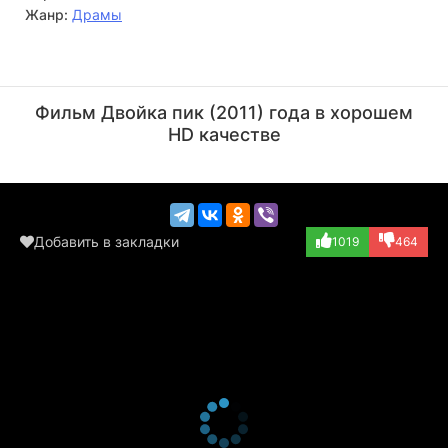
Жанр:
Драмы
Кристин Слейсмен
Томас Йоханссон
Актёр
Актёр
Фильм Двойка пик (2011) года в хорошем
(Convertible pas...)
(Gerald)
HD качестве
Добавить в закладки
1019
464