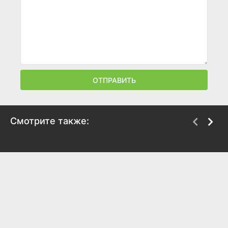
ОТПРАВИТЬ
Смотрите также:
Время
Спасти мистера
Бэнкса
2011
2013
7.3
6.7
7.7
7.5