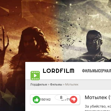
LORD
FILM
ФИЛЬМЫ
СЕРИА
Лордфильм
»
Фильмы
» Мотылек
Мотылек (
8
150142
37771
За убийство, к
пожизненному 