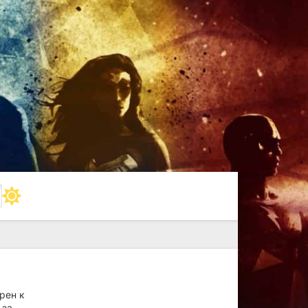
рен к
-за