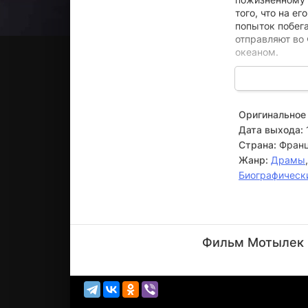
того, что на е
попыток побега
отправляют во
океаном.
Из этой самой
заключенному. 
решимость выр
Оригинальное 
Дата выхода:
Страна:
Франц
Жанр:
Драмы
Биографическ
Дастин
Хоффман
Фильм Мотылек (
Актёр
(Louis
Dega)