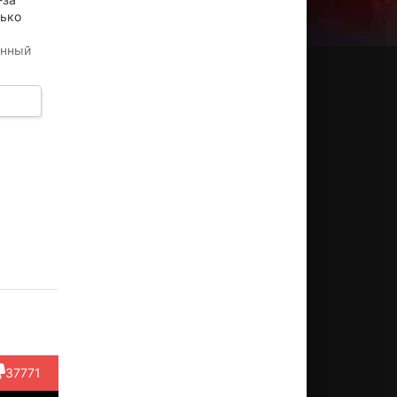
лько
енный
ред
Энтони
Билл
Ричард
Вудроу
рнер
Цербе
Муми
Фарнсуорт
Парфри
ктёр
Актёр
Актёр
Актёр
Актёр
nvict
(Toussaint)
(Lariot)
(Manhunter, в
(Clusiot)
hip...)
ти...)
37771