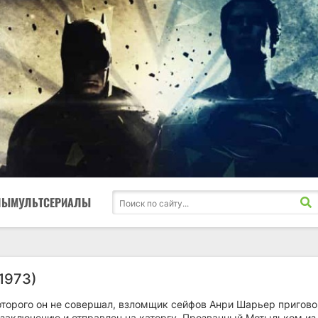
ЛЫ
МУЛЬТСЕРИАЛЫ
1973)
оторого он не совершал, взломщик сейфов Анри Шарьер пригово
заключению и отправлен на каторгу. Прозванный Мотыльком из