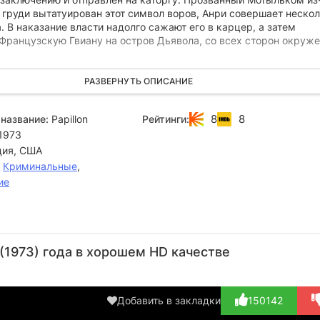
го груди вытатуирован этот символ воров, Анри совершает неско
. В наказание власти надолго сажают его в карцер, а затем
 Французскую Гвиану на остров Дьявола, со всех сторон окруж
 страшной каторжной тюрьмы не удавалось бежать ни одному
РАЗВЕРНУТЬ ОПИСАНИЕ
Но ничто не может заставить Анри пасть духом и сломить его
ваться на волю.
8
8
название:
Papillon
Рейтинги:
1973
ия, США
,
Криминальные
,
ие
Питер
Вэл
Стив
Лен
Ф
Брокко
Эйвери
МакКуин
Лессер
Ле
1973) года в хорошем HD качестве
Актёр
Актёр
Актёр
Актёр
А
(Doctor, в
(Pascal)
(Henri
(Guard)
(Co
титра...)
«Papillon...)
on S
Добавить в закладки
150142