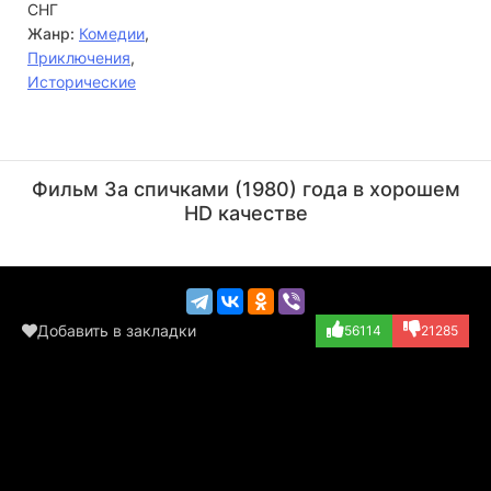
СНГ
Жанр:
Комедии
,
Приключения
,
Исторические
Георгий Вицин
Леонид Куравлёв
Актёр
Актёр
Фильм За спичками (1980) года в хорошем
(Тахво Кенонен)
(крестьянин)
HD качестве
Добавить в закладки
56114
21285