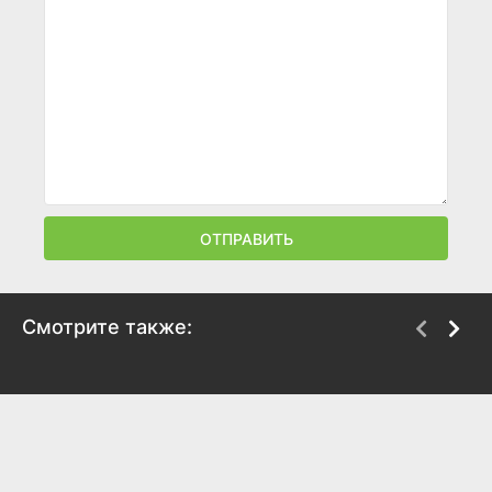
ОТПРАВИТЬ
Смотрите также:
Не может быть!
Спортлото-82
1975
1982
8.3
7.6
8
6.8