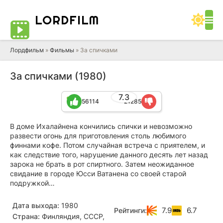
LORD
FILM
Лордфильм
»
Фильмы
» За спичками
За спичками (1980)
7.3
56114
21285
В доме Ихалайнена кончились спички и невозможно
развести огонь для приготовления столь любимого
финнами кофе. Потом случайная встреча с приятелем, и
как следствие того, нарушение данного десять лет назад
зарока не брать в рот спиртного. Затем неожиданное
свидание в городе Юсси Ватанена со своей старой
подружкой…
Дата выхода:
1980
7.9
6.7
Рейтинги:
Страна:
Финляндия, СССР,