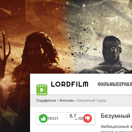
LORD
FILM
ФИЛЬМЫ
СЕРИА
Лордфильм
»
Фильмы
» Безумный город
Безумный 
6.7
18331
9152
Амбициозный ж
время рутинног