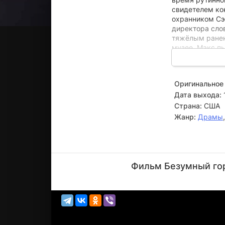
свидетелем ко
охранником Сэ
директора слов
тяжёлым ранен
музее. Макс пы
долго скрывать
Оригинальное 
Дата выхода:
Страна:
США
Жанр:
Драмы
Джей
Лено
Фильм Безумный гор
Актёр
(Jay Leno)