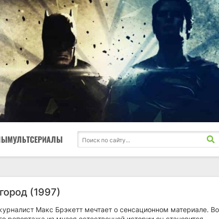
ЛЫ
МУЛЬТСЕРИАЛЫ
город (1997)
урналист Макс Брэкетт мечтает о сенсационном материале. Во
о репортажа из музея естественной истории он становится