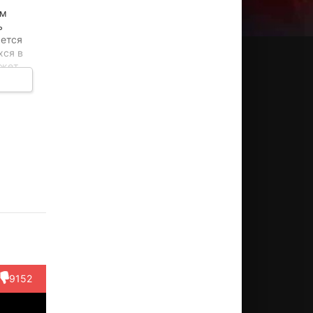
им
ь
ается
хся в
ожет
рри
Хулио
Рэймонд
Дэвид
Кевин
инг
Оскар
Дж.
Кленнон
Куни
Мечосо
Бэрри
ктёр
Актёр
Актёр
arry
Актёр
Актёр
(Street
(Principal)
 в т...)
(Air Force
(Dobbins)
Preacher)
9152
Serge...)