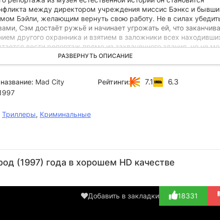
нфликта между директором учреждения миссис Бэнкс и бывш
мом Бэйли, желающим вернуть свою работу. Не в силах убедит
ами, Сэм достаёт ружьё и начинает угрожать ей, что заканчив
ием другого охранника и взятием в заложники всех находивши
тается вести репортаж прямо из захваченного здания, но не м
ся...
РАЗВЕРНУТЬ ОПИСАНИЕ
7.1
6.3
название:
Mad City
Рейтинги:
1997
,
Триллеры
,
Криминальные
Джон
Джон
Ричард
Дастин
Ла
Лэндис
Траволта
Портноу
Хоффман
К
од (1997) года в хорошем HD качестве
Актёр
Актёр
Актёр
Актёр
А
(Doctor)
(Sam)
(Brackett's
(Brackett)
(L
Agen...)
King,
Добавить в закладки
18331