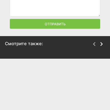
ОТПРАВИТЬ
Смотрите также:
Ивашка из Дворца
Как старик корову
пионеров
продавал
1981
1980
8.4
7.6
7.6
7