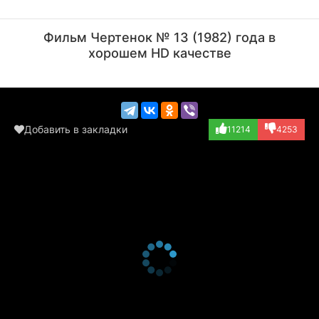
Владимир Басов
Светлана Харлап
Актёр
Актёр
Фильм Чертенок № 13 (1982) года в
(озвучка)
хорошем HD качестве
Добавить в закладки
11214
4253