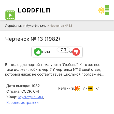
LORD
FILM
Лордфильм
»
Мультфильмы
» Чертенок № 13
Чертенок № 13 (1982)
7.3
11214
4253
В школе для чертей тема урока “Любовь”. Кого же все-
таки должен любить черт? У чертенка №13 свой ответ,
который никак не соответствует школьной программе...
Дата выхода:
1982
7.7
7.1
Рейтинги:
Страна:
СССР, СНГ
Жанр:
Мультфильмы
,
Короткометражки