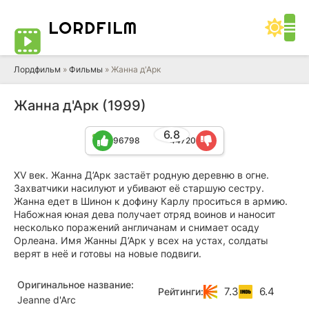
LORD
FILM
Лордфильм
»
Фильмы
» Жанна д'Арк
Жанна д'Арк (1999)
6.8
96798
44720
XV век. Жанна Д’Арк застаёт родную деревню в огне.
Захватчики насилуют и убивают её старшую сестру.
Жанна едет в Шинон к дофину Карлу проситься в армию.
Набожная юная дева получает отряд воинов и наносит
несколько поражений англичанам и снимает осаду
Орлеана. Имя Жанны Д’Арк у всех на устах, солдаты
верят в неё и готовы на новые подвиги.
Оригинальное название:
7.3
6.4
Рейтинги:
Jeanne d'Arc