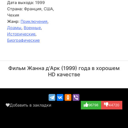
Дата выхода:
1999
Страна:
Франция, США,
Чехия
Жанр:
Приключения
,
Драмы
,
Военные
,
Исторические
,
Биографические
Люк Бессон
Джон Малкович
Режиссёр
Актёр
Фильм Жанна д'Арк (1999) года в хорошем
(Charles VII)
HD качестве
Добавить в закладки
96798
44720