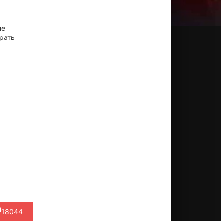
не
брать
ександр
Виктор
Павел
Владимир
Антон
ыков
Вержбицкий
Прилучный
Колида
Сёмкин
Актёр
Актёр
Актёр
Актёр
Актёр
омелев)
(Борис
(Руслан
(Олег)
(сын
Сергеевич)
Авдеев –...)
Бориса
18044
Серг...)