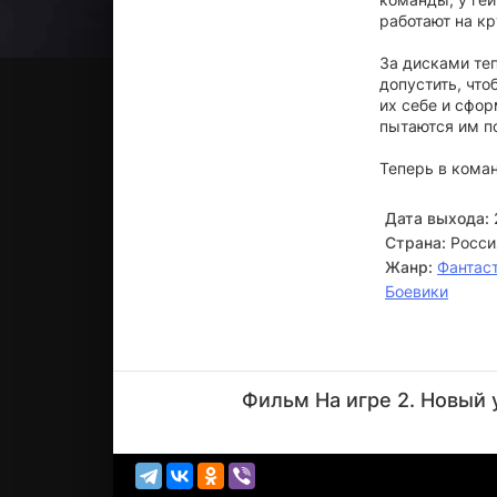
работают на к
За дисками теп
допустить, что
их себе и сфо
пытаются им п
Теперь в коман
Дата выхода:
Страна:
Росси
Жанр:
Фантас
Боевики
Михаил
Горевой
Фильм На игре 2. Новый 
Актёр
(Покровский)