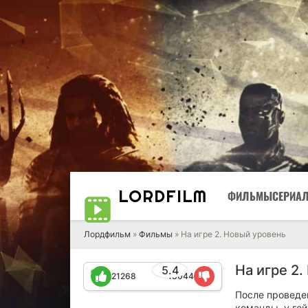
LORD
FILM
ФИЛЬМЫ
СЕРИА
Лордфильм
»
Фильмы
» На игре 2. Новый уровень
На игре 2.
5.4
21268
18044
После проведен
команды, у гей