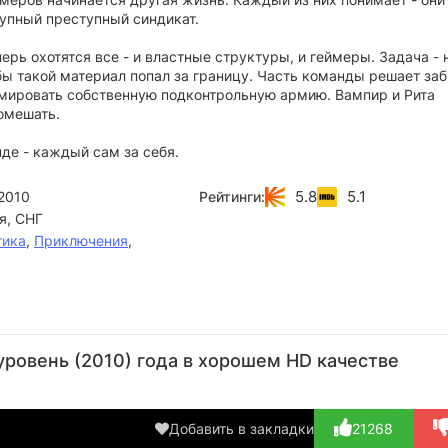
рупный преступный синдикат.
ерь охотятся все - и властные структуры, и геймеры. Задача - 
бы такой материал попал за границу. Часть команды решает за
рмировать собственную подконтрольную армию. Вампир и Рита
омешать.
де - каждый сам за себя.
5.8
5.1
2010
Рейтинги:
я, СНГ
тика
,
Приключения
,
Александр
Сергей
Галина
Илья
Ал
Пашков
Газаров
Анисимова
Ждаников
Л
уровень (2010) года в хорошем HD качестве
Актёр
Актёр
Актёр
Актёр
(пилот 2)
(Дарио
(медсестра)
(молодой
(К
Шимич)
врач)
Добавить в закладки
21268