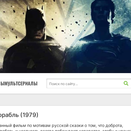
ЛЫ
МУЛЬТСЕРИАЛЫ
орабль (1979)
нный фильм по мотивам русской сказки о том, что доброта,
юбовь и честность всегда побеждают коварство, злобу и чванс