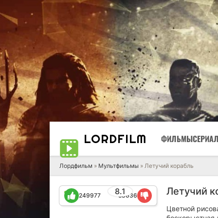
LORD
FILM
ФИЛЬМЫ
СЕРИА
Лордфильм
»
Мультфильмы
» Летучий корабль
Летучий к
8.1
249977
58636
Цветной рисова
бескорыстная л