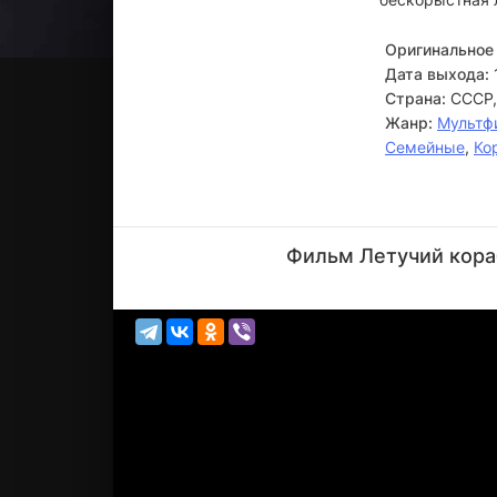
Оригинальное 
Дата выхода:
Страна:
СССР,
Жанр:
Мультф
Семейные
,
Ко
Анатолий
Папанов
Фильм Летучий кораб
Актёр
(Водяной,
озвучк...)