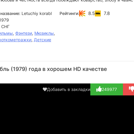
8.5
7.8
название:
Letuchiy korabl
Рейтинги:
1979
 СНГ
ильмы
,
Фэнтези
,
Мюзиклы
,
роткометражки
,
Детские
Михаил
Гарри
Рогволд
Татьяна
Боярский
Бардин
Суховерко
Шабельникова
ль (1979) года в хорошем HD качестве
Актёр
Режиссёр,
Актёр
Актёр
(Ваня,
Актёр
(Полкан,
(Забава, озвучка)
озвучка)
(Царь,
озвучка)
Добавить в закладки
249977
озвучка)