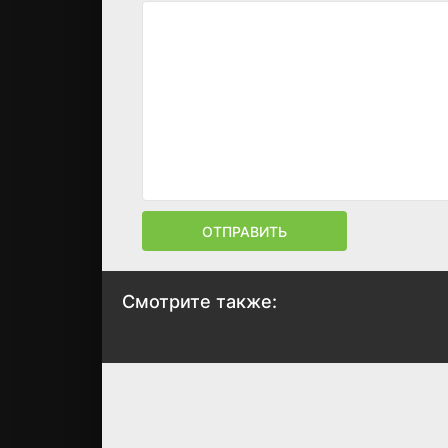
ОТПРАВИТЬ
Смотрите также:
Кот в сапогах
Голубой щенок
1968
1976
8
7.1
7.9
7.2