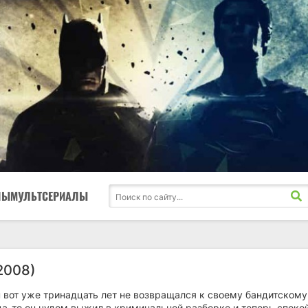
ЛЫ
МУЛЬТСЕРИАЛЫ
2008)
 вот уже тринадцать лет не возвращался к своему бандитскому
да-то он чудом выжил в криминальной разборке и теперь споко