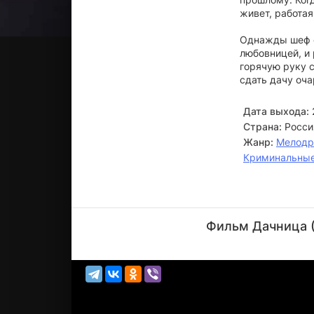
живет, работа
Однажды шеф о
любовницей, и 
горячую руку с
сдать дачу оч
Дата выхода:
Страна:
Росси
Жанр:
Мелод
Криминальны
Александр
Самойленко
Фильм Дачница (
Актёр
(Михаил
Шпагин)