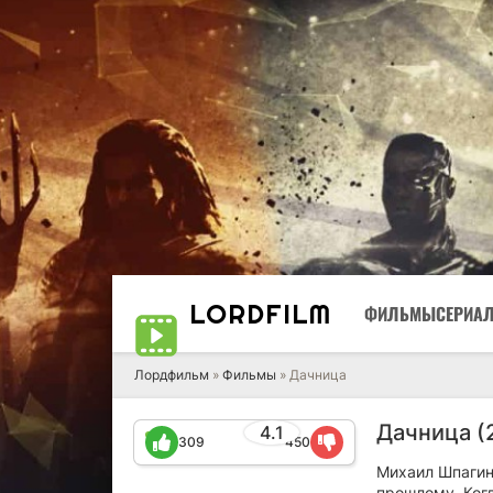
LORD
FILM
ФИЛЬМЫ
СЕРИА
Лордфильм
»
Фильмы
» Дачница
Дачница (
4.1
309
450
Михаил Шпагин
прошлому. Ког