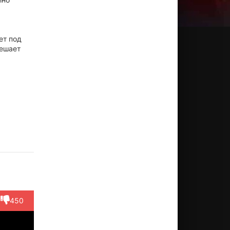
ет под
решает
Ирина
Иван
Наталья
Юрис
Рауль
аменщикова
Щёголев
Щукина
Лауциньш
Ганеев
Актёр
Режиссёр,
Актёр
Актёр
Актёр
(судья)
Актёр
(Алена)
(мужик)
(Хмурый)
(Маслов)
450