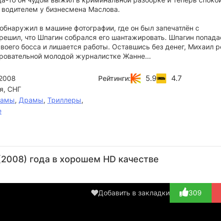
я водителем у бизнесмена Маслова.
бнаружил в машине фотографии, где он был запечатлён с
решил, что Шпагин собрался его шантажировать. Шпагин попада
воего босса и лишается работы. Оставшись без денег, Михаил 
аровательной молодой журналистке Жанне...
5.9
4.7
2008
Рейтинги:
я, СНГ
рамы
,
Драмы
,
Триллеры
,
е
Юрий
Александр
Дмитрий
Юрий
Гумиров
Миронов
Титов
Ваксман
Зн
2008) года в хорошем HD качестве
Актёр
Актёр
Актёр
Актёр
(приемщик
(Серый)
(декан)
(Туз)
посуды)
Добавить в закладки
309