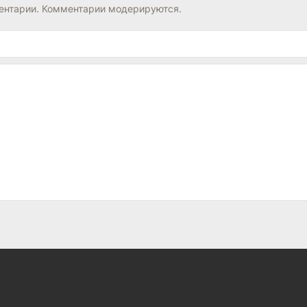
нтарии. Комментарии модерируются.
Юрьев день
Шиzа
С