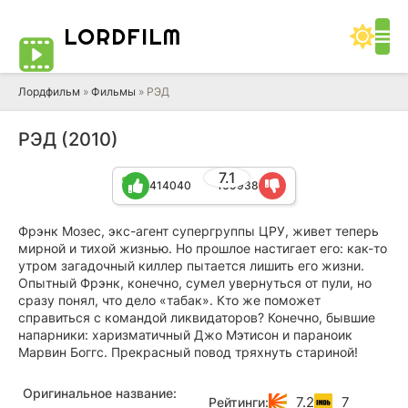
LORD
FILM
Лордфильм
»
Фильмы
» РЭД
РЭД (2010)
7.1
414040
169938
Фрэнк Мозес, экс-агент супергруппы ЦРУ, живет теперь
мирной и тихой жизнью. Но прошлое настигает его: как-то
утром загадочный киллер пытается лишить его жизни.
Опытный Фрэнк, конечно, сумел увернуться от пули, но
сразу понял, что дело «табак». Кто же поможет
справиться с командой ликвидаторов? Конечно, бывшие
напарники: харизматичный Джо Мэтисон и параноик
Марвин Боггс. Прекрасный повод тряхнуть стариной!
Оригинальное название:
7.2
7
Рейтинги: