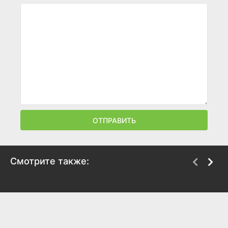
ОТПРАВИТЬ
Смотрите также:
Железная башка
Главное – не бояться!
2010
2010
5.7
5.1
7
6.3