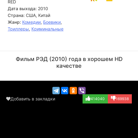
RED
Дата выхода:
2010
Страна:
США, Китай
Жанр:
Комедии
,
Боевики
,
Триллеры
,
Криминальные
Морган Фриман
Брюс Уиллис
Актёр
Актёр
Фильм РЭД (2010) года в хорошем HD
(Joe Matheson)
(Frank Moses)
качестве
Добавить в закладки
414040
169938