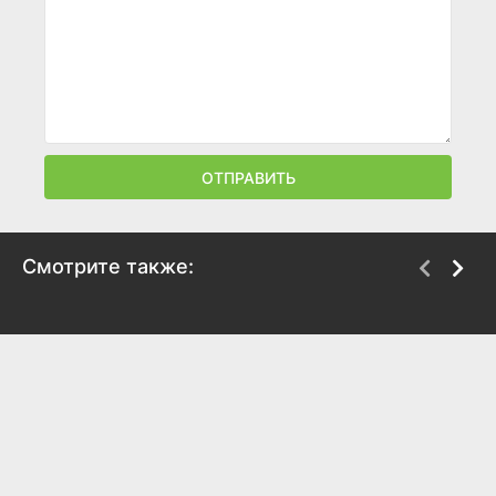
ОТПРАВИТЬ
Смотрите также:
Мы – одна команда
Фальшивая свадьба
2006
2009
7.6
7.1
6.5
6.3