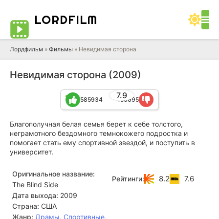
LORD
FILM
Лордфильм
»
Фильмы
» Невидимая сторона
Невидимая сторона (2009)
7.9
585934
156695
Благополучная белая семья берет к себе толстого,
неграмотного бездомного темнокожего подростка и
помогает стать ему спортивной звездой, и поступить в
университет.
Оригинальное название:
8.2
7.6
Рейтинги:
The Blind Side
Дата выхода:
2009
Страна:
США
Жанр:
Драмы
,
Спортивные
,