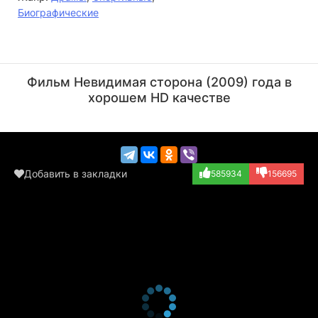
Биографические
Спенсер Кэйден
Саманта Келли
Актёр
Актёр
Фильм Невидимая сторона (2009) года в
(Football Fan, в...)
(Football Fan /...)
хорошем HD качестве
Добавить в закладки
585934
156695