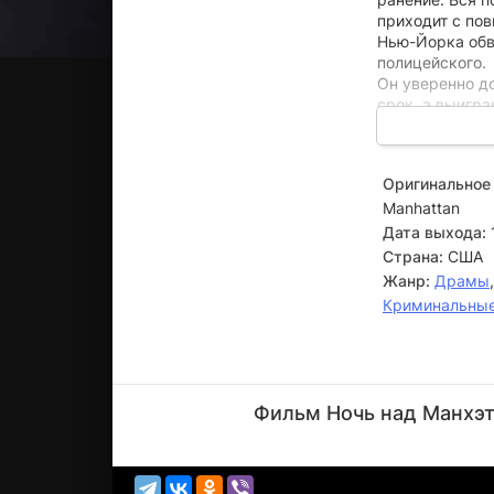
приходит с по
Нью-Йорка обв
полицейского.
Он уверенно д
срок, а выигра
Шона. Но вскор
Шона, давно по
от наркоторгов
Оригинальное 
Manhattan
Дата выхода:
Страна:
США
Жанр:
Драмы
Криминальны
Энди
Гарсиа
Фильм Ночь над Манхэт
Актёр
(Sean
Casey)