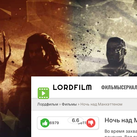
LORD
FILM
ФИЛЬМЫ
СЕРИА
Лордфильм
»
Фильмы
» Ночь над Манхэттеном
Ночь над 
6.6
6979
3611
Во время захва
ранение. Вся п