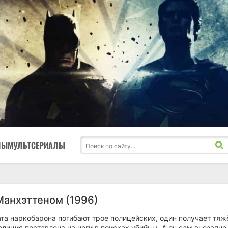
ЛЫ
МУЛЬТСЕРИАЛЫ
Манхэттеном (1996)
та наркобарона погибают трое полицейских, один получает тяж
олиция поставлена на ноги в поисках убийцы. А он сам внезапно