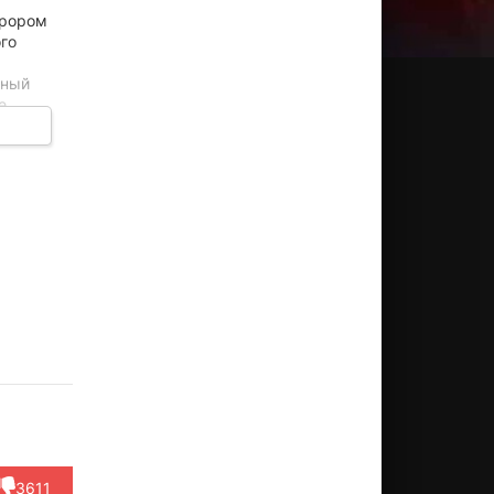
урором
го
нный
е
отец
эн
Пол
Маршалл
Джуд
Тедди
олм
Гилфойл
Дэнсинг
Чикколелла
Колука
Элк
ктёр
Актёр
Актёр
Актёр
Лукас
Liam
(McGovern)
(Lieutenant
(Reporter
sey)
Актёр
Wils...)
#1)
3611