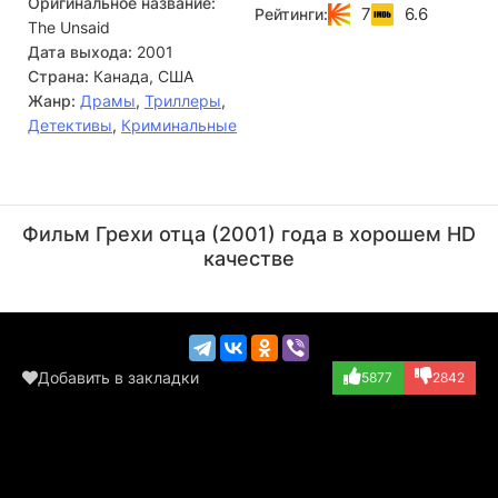
Оригинальное название:
7
6.6
Рейтинги:
The Unsaid
Дата выхода:
2001
Страна:
Канада, США
Жанр:
Драмы
,
Триллеры
,
Детективы
,
Криминальные
Энди Гарсиа
Брендан Флетчер
Актёр
Актёр
Фильм Грехи отца (2001) года в хорошем HD
(Michael Hunter)
(Troy Pasternak)
качестве
Добавить в закладки
5877
2842