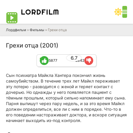
LORD
FILM
Лордфильм
»
Фильмы
» Грехи отца
Грехи отца (2001)
6.7
5877
2842
Сын психиатра Майкла Хантера покончил жизнь
самоубийством. В течение трех лет Майкл переживает
эту потерю - разводится с женой и теряет контакт с
дочерью. Но однажды у него появляется пациент с
тёмным прошлым, который сильно напоминает ему сына.
Парня выпишут через пару недель, и за это время Майкл
должен определиться, все ли с ним в порядке. Что-то в
его поведении настораживает доктора, и вскоре ситуация
начинает выходить из-под контроля.