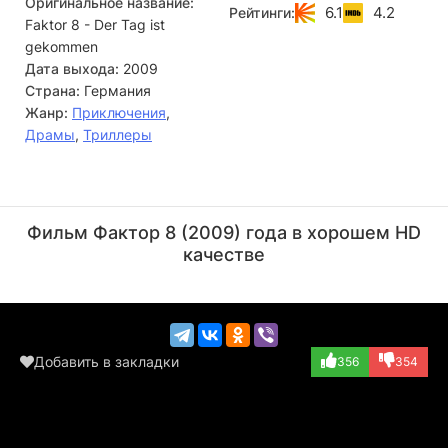
Оригинальное название:
6.1
4.2
Рейтинги:
Faktor 8 - Der Tag ist
gekommen
Дата выхода:
2009
Страна:
Германия
Жанр:
Приключения
,
Драмы
,
Триллеры
Андре Хеннике
Джеймс Батлер
Актёр
Актёр
Фильм Фактор 8 (2009) года в хорошем HD
(Peter Brandt)
(Pascal)
качестве
Добавить в закладки
356
354