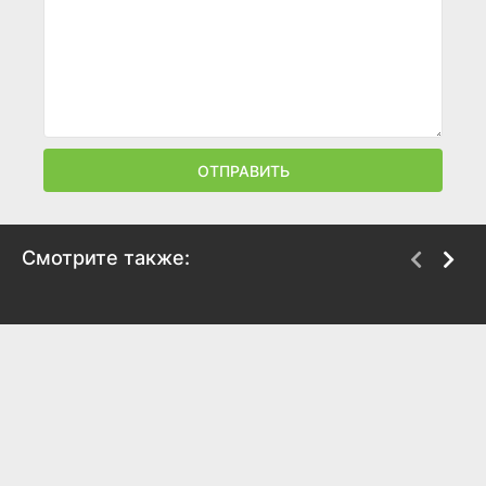
ОТПРАВИТЬ
Смотрите также:
Плохой хороший
Комиссар
человек
1967
1973
7.9
7.5
7.9
7.4