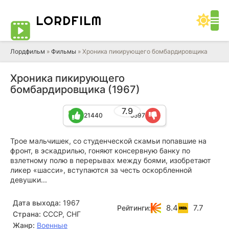
LORD
FILM
Лордфильм
»
Фильмы
» Хроника пикирующего бомбардировщика
Хроника пикирующего
бомбардировщика (1967)
7.9
21440
5597
Трое мальчишек, со студенческой скамьи попавшие на
фронт, в эскадрилью, гоняют консервную банку по
взлетному полю в перерывах между боями, изобретают
ликер «шасси», вступаются за честь оскорбленной
девушки...
Дата выхода:
1967
8.4
7.7
Рейтинги:
Страна:
СССР, СНГ
Жанр:
Военные