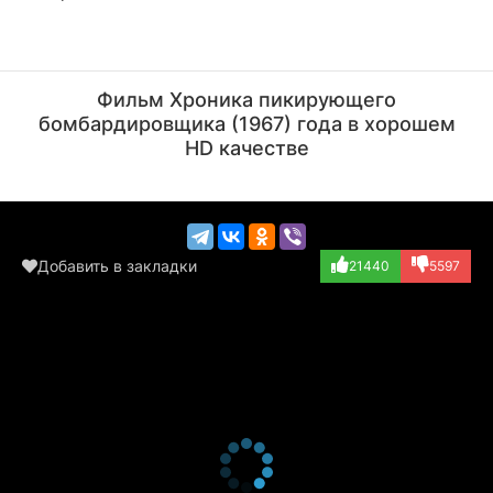
Ёла Санько
Виктор Ильичев
Актёр
Актёр
Фильм Хроника пикирующего
(Катя-повариха)
(рядовой-механик)
бомбардировщика (1967) года в хорошем
HD качестве
Добавить в закладки
21440
5597