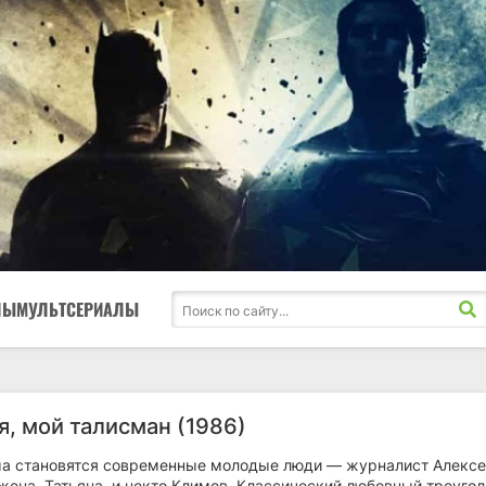
ЛЫ
МУЛЬТСЕРИАЛЫ
я, мой талисман (1986)
а становятся современные молодые люди — журналист Алексе
жена, Татьяна, и некто Климов. Классический любовный треугол