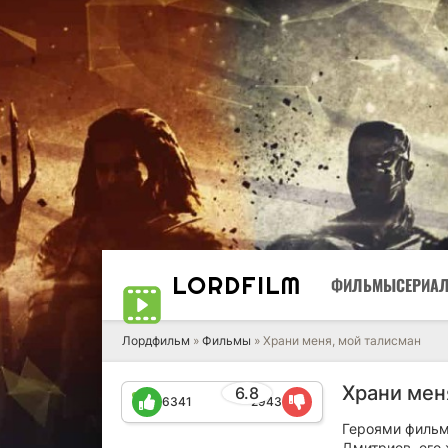
LORD
FILM
ФИЛЬМЫ
СЕРИА
Лордфильм
»
Фильмы
» Храни меня, мой талисман
Храни мен
6.8
6341
2943
Героями фильм
Дмитриев, его 