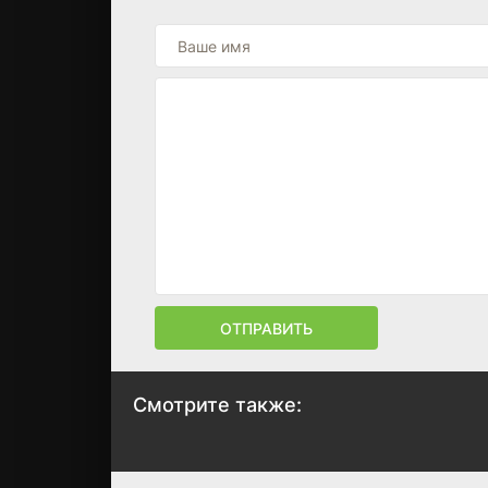
ОТПРАВИТЬ
Смотрите также:
Полеты во сне и
Убить дракона
наяву