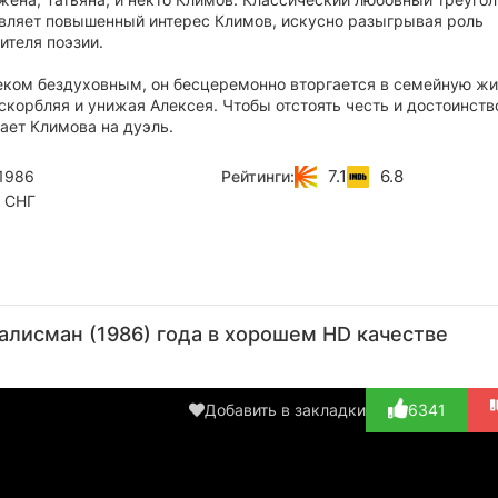
являет повышенный интерес Климов, искусно разыгрывая роль
ителя поэзии.
еком бездуховным, он бесцеремонно вторгается в семейную жи
корбляя и унижая Алексея. Чтобы отстоять честь и достоинств
ает Климова на дуэль.
7.1
6.8
1986
Рейтинги:
 СНГ
Александр
Александр
Олег
Александр
Та
Адабашьян
Абдулов
Янковский
Збруев
Др
алисман (1986) года в хорошем HD качестве
Актёр
Актёр
Актёр
Актёр
А
(месье
(Анатолий
(Алексей)
(Дмитрий)
(Т
Дардье)
Климов)
Добавить в закладки
6341