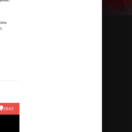
знь
о,
тьяна
Галина
Роман
Булат
Эдуард
убич
Долгозвяга
Балаян
Окуджава
Тимлин
ктёр
Актёр
Режиссёр
Актёр
Актёр
аня)
(играет
самого с...)
2943