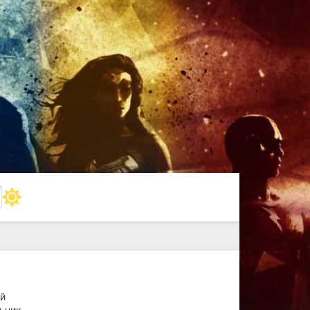
й
ьник.