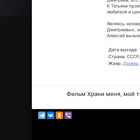
К Татьяне про
любителя и цен
Являясь челов
Дмитриевых, ос
Алексей вызыв
Дата выхода:
Страна:
СССР,
Жанр:
Драмы
Михаил
Козаков
Фильм Храни меня, мой т
Актёр
(играет
самого
с...)