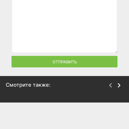
ОТПРАВИТЬ
Смотрите также:
Гонзо: Страх и
В глубокой глотке
ненависть Хантера С.
2005
Томпсона
6.3
6.7
2008