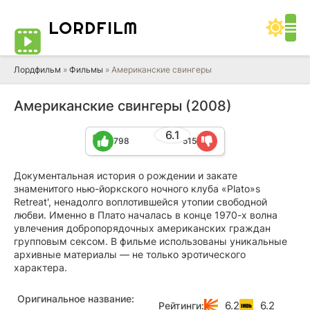
LORD
FILM
Лордфильм
»
Фильмы
» Американские свингеры
Американские свингеры (2008)
6.1
798
515
Документальная история о рождении и закате
знаменитого нью-йоркского ночного клуба «Plato»s
Retreat', ненадолго воплотившейся утопии свободной
любви. Именно в Плато началась в конце 1970-х волна
увлечения добропорядочных американских граждан
групповым сексом. В фильме использованы уникальные
архивные материалы — не только эротического
характера.
Оригинальное название:
6.2
6.2
Рейтинги: