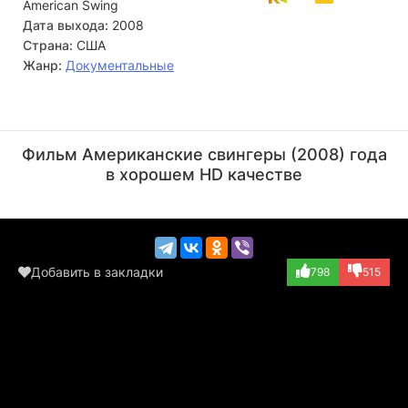
American Swing
Дата выхода:
2008
Страна:
США
Жанр:
Документальные
Рональд Рейган
Рон Джереми
Актёр
Актёр
Фильм Американские свингеры (2008) года
(играет самого с...)
(играет самого с...)
в хорошем HD качестве
Добавить в закладки
798
515