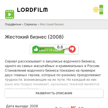
LORD
FILM
Лордфильм
»
Сериалы
» Жестокий бизнес
Жестокий бизнес (2008)
6.8
911
427
1 сезон 1-12 серия
Сериал рассказывает о закулисье водочного бизнеса,
одного из самых масштабных и криминальных в России.
Становление водочного бизнеса показано на примере
двух главных героев, которые по-разному преодолевают
трудности, возникающие на их пути. Но каждый из них
рано или поздно понимает, насколько тяжелой является
плата за этот бизнес.
РАЗВЕРНУТЬ ОПИСАНИЕ
В этом бизнесе крутятся миллиарды долларов. В этом
бизнесе ни на день не прекращаются невидимые миру
Дата выхода:
2008
войны. Этот бизнес несет боль, слезы, страдания.