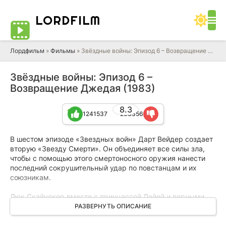
LORD
FILM
Лордфильм
»
Фильмы
» Звёздные войны: Эпизод 6 – Возвращение Джедая
Звёздные войны: Эпизод 6 –
Возвращение Джедая (1983)
8.3
1241537
263356
В шестом эпизоде «Звездных войн» Дарт Вейдер создает
вторую «Звезду Смерти». Он объединяет все силы зла,
чтобы с помощью этого смертоносного оружия нанести
последний сокрушительный удар по повстанцам и их
союзникам.
Люк Скайуокер вместе с принцессой Лейей и верными
дроидами R2D2 и C-3PO отправляется спасать своего
РАЗВЕРНУТЬ ОПИСАНИЕ
друга Хана Соло, который попал в плен к отвратительному
Джаббе Хатту - могущественному повелителю