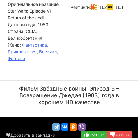
Оригинальное название:
преступников.
8.2
8.3
Рейтинги:
Star Wars: Episode VI -
Повстанцы высаживаются на планету Эндор, чтобы
Return of the Jedi
оттуда вместе с Люком и его отрядом предпринять
Дата выхода:
1983
последнюю атаку на Имперский флот, атаку, от которой
Страна:
США,
зависит судьба Галактики. В этом эпизоде Люк Скайуокер
Великобритания
и Дарт Вейдер встречаются в последний раз... ибо из
Жанр:
Фантастика
,
поединка между отцом и сыном живым выйдет только
Приключения
,
Боевики
,
один...
Фэнтези
Марк Хэмилл
Тина Симмонс
Актёр
Актёр
Фильм Звёздные войны: Эпизод 6 –
(Luke Skywalker)
(Rebel Technicia...)
Возвращение Джедая (1983) года в
хорошем HD качестве
Добавить в закладки
1241537
263356