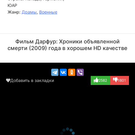
ЮАР
Жанр:
Драмы
,
Военные
Билли Зейн
Уве Болл
Актёр
Режиссёр
Фильм Дарфур: Хроники объявленной
(Bob Jones)
смерти (2009) года в хорошем HD качестве
Добавить в закладки
2582
1801