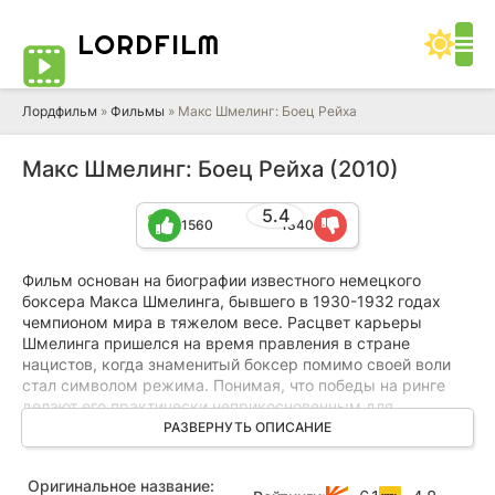
LORD
FILM
Лордфильм
»
Фильмы
» Макс Шмелинг: Боец Рейха
Макс Шмелинг: Боец Рейха (2010)
5.4
1560
1340
Фильм основан на биографии известного немецкого
боксера Макса Шмелинга, бывшего в 1930-1932 годах
чемпионом мира в тяжелом весе. Расцвет карьеры
Шмелинга пришелся на время правления в стране
нацистов, когда знаменитый боксер помимо своей воли
стал символом режима. Понимая, что победы на ринге
делают его практически неприкосновенным для
правящей партии, Шмелинг решает остаться в стране,
РАЗВЕРНУТЬ ОПИСАНИЕ
несмотря на то, что это решение подталкивает его к
непростому моральному выбору.
Оригинальное название:
Будучи женатым на девушке еврейского происхождения,