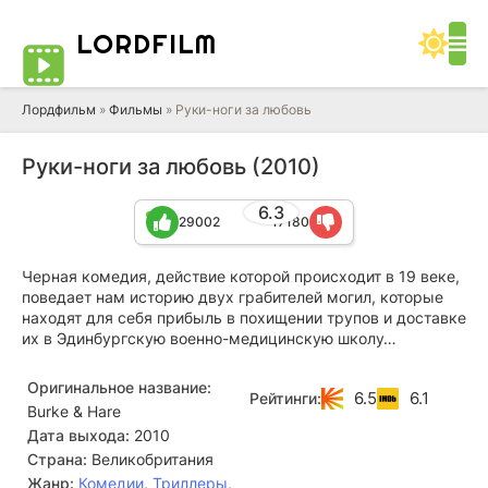
LORD
FILM
Лордфильм
»
Фильмы
» Руки-ноги за любовь
Руки-ноги за любовь (2010)
6.3
29002
17180
Черная комедия, действие которой происходит в 19 веке,
поведает нам историю двух грабителей могил, которые
находят для себя прибыль в похищении трупов и доставке
их в Эдинбургскую военно-медицинскую школу…
Оригинальное название:
6.5
6.1
Рейтинги:
Burke & Hare
Дата выхода:
2010
Страна:
Великобритания
Жанр:
Комедии
,
Триллеры
,