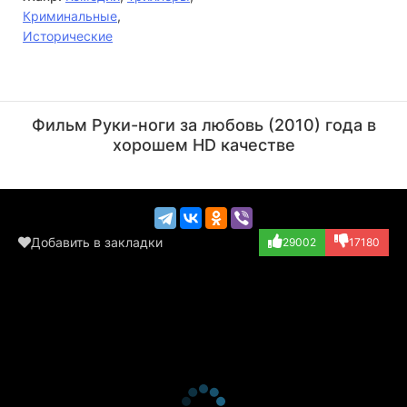
Криминальные
,
Исторические
Кристофер Ли
Ли Николас Харрис
Актёр
Актёр
Фильм Руки-ноги за любовь (2010) года в
(Old Joseph)
(Cowboy, в титра...)
хорошем HD качестве
Добавить в закладки
29002
17180