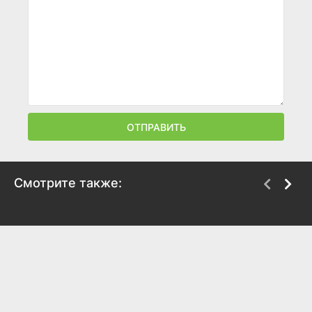
ОТПРАВИТЬ
Смотрите также:
Одноклассницы и
Кокни против зомби
тайна пиратского
2012
золота
5.7
5.9
2009
6.1
5.3