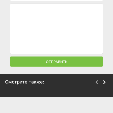
ОТПРАВИТЬ
Смотрите также:
47 ронинов
Семь самураев
1962
1954
7.6
7.5
8.2
8.6