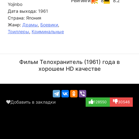
8
8.2
Рейтинги:
Yojinbo
Дата выхода:
1961
Страна:
Япония
Жанр:
Драмы
,
Боевики
,
Триллеры
,
Криминальные
Акира Куросава
Тосиро Мифунэ
Режиссёр
Актёр
Фильм Телохранитель (1961) года в
(Sanjuro Kuwabat...)
хорошем HD качестве
Добавить в закладки
128550
30546