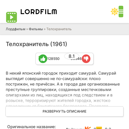
LORD
FILM
Лордфильм
»
Фильмы
» Телохранитель
Телохранитель (1961)
8.1
128550
30546
В некий японский городок приходит самурай. Самурай
выглядит совершенно не по-самурайски: плохо
пострижен, не причёсан. А в городе две организованные
преступные группировки, созданные местечковыми
олигархами из лиц, находящихся под следствием и в
розыске, терроризируют жителей городка, жестоко
страдающих от бандитского беспредела. Проявляя
недюжинную оперативную смекалку и мастерски работая
РАЗВЕРНУТЬ ОПИСАНИЕ
мечом, попеременно нанимаясь телохранителем то в
одну, то в другую банду, самурай искусно сокращает
Оригинальное название:
поголовье уродов, попутно решая собственные задачи.