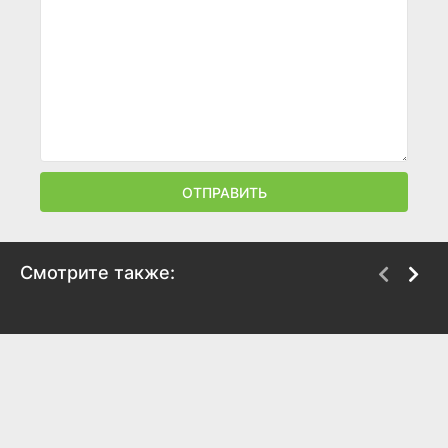
ОТПРАВИТЬ
Смотрите также:
Пираты ХХ века
Тайна железной двери
1979
1971
7.5
6.6
7.4
6.8