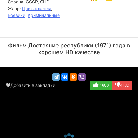
Страна:
СССР, СНГ
Жанр:
Приключения
,
Боевики
,
Криминальные
Георгий Милляр
Олег Табаков
Актёр
Актёр
Фильм Достояние республики (1971) года в
(железнодорожник...)
(Макар Овчиннико...)
хорошем HD качестве
Добавить в закладки
11600
4182