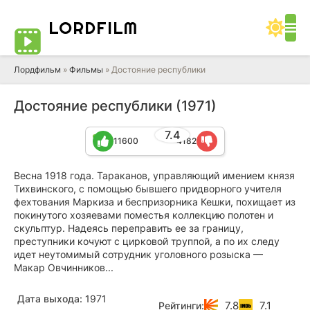
LORD
FILM
Лордфильм
»
Фильмы
» Достояние республики
Достояние республики (1971)
7.4
11600
4182
Весна 1918 года. Тараканов, управляющий имением князя
Тихвинского, с помощью бывшего придворного учителя
фехтования Маркиза и беспризорника Кешки, похищает из
покинутого хозяевами поместья коллекцию полотен и
скульптур. Надеясь переправить ее за границу,
преступники кочуют с цирковой труппой, а по их следу
идет неутомимый сотрудник уголовного розыска —
Макар Овчинников...
Дата выхода:
1971
7.8
7.1
Рейтинги: