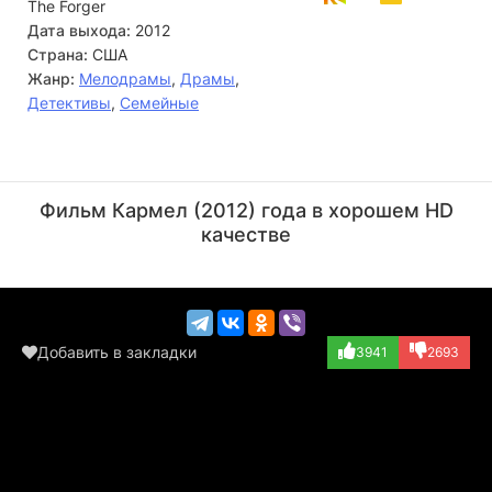
The Forger
Дата выхода:
2012
Страна:
США
Жанр:
Мелодрамы
,
Драмы
,
Детективы
,
Семейные
Альфред Молина
Хосе Суньига
Актёр
Актёр
Фильм Кармел (2012) года в хорошем HD
(Everly Campbell)
(Mr. Weathers)
качестве
Добавить в закладки
3941
2693