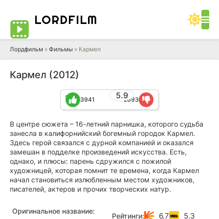
LORD
FILM
Лордфильм
»
Фильмы
» Кармел
Кармел (2012)
5.9
3941
2693
В центре сюжета – 16-летний парнишка, которого судьба
занесла в калифорнийский богемный городок Кармел.
Здесь герой связался с дурной компанией и оказался
замешан в подделке произведений искусства. Есть,
однако, и плюсы: парень сдружился с пожилой
художницей, которая помнит те времена, когда Кармел
начал становиться излюбленным местом художников,
писателей, актеров и прочих творческих натур.
Оригинальное название:
6.7
5.3
Рейтинги: