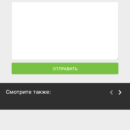
ОТПРАВИТЬ
Смотрите также:
Фабрика пыли
Тигровые глаза
2004
2012
6.2
5.8
6.2
6.3