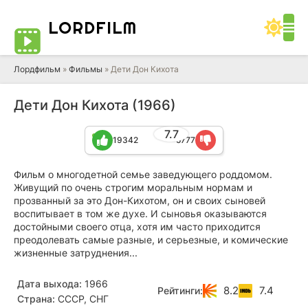
LORD
FILM
Лордфильм
»
Фильмы
» Дети Дон Кихота
Дети Дон Кихота (1966)
7.7
19342
5777
Фильм о многодетной семье заведующего роддомом.
Живущий по очень строгим моральным нормам и
прозванный за это Дон-Кихотом, он и своих сыновей
воспитывает в том же духе. И сыновья оказываются
достойными своего отца, хотя им часто приходится
преодолевать самые разные, и серьезные, и комические
жизненные затруднения...
Дата выхода:
1966
8.2
7.4
Рейтинги:
Страна:
СССР, СНГ