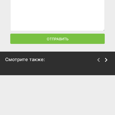
ОТПРАВИТЬ
Смотрите также:
Служили два
Тридцать три
товарища
1965
1968
7.3
7.1
8.2
7.8