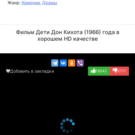
Жанр:
Комедии
,
Драмы
Валентина Ананьина
Валентина Березуцкая
Актёр
Актёр
Фильм Дети Дон Кихота (1966) года в
(родильница)
(Мария Ивановна,...)
хорошем HD качестве
Добавить в закладки
19342
5777