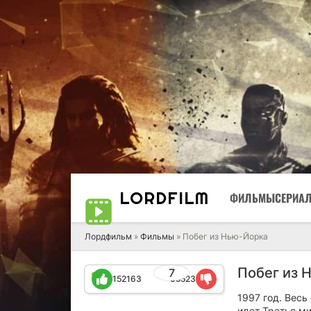
LORD
FILM
ФИЛЬМЫ
СЕРИА
Лордфильм
»
Фильмы
» Побег из Нью-Йорка
Побег из 
7
152163
65523
1997 год. Весь
идет Третья м