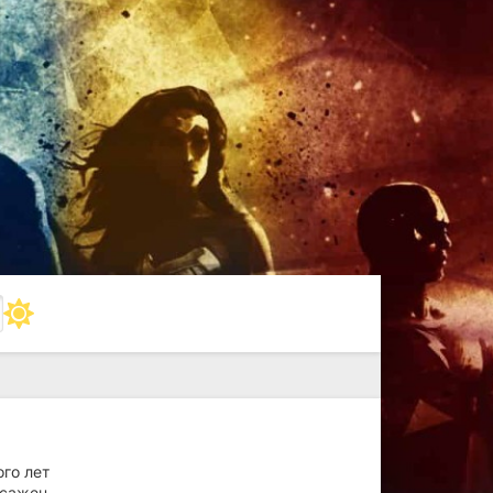
ого лет
осажен