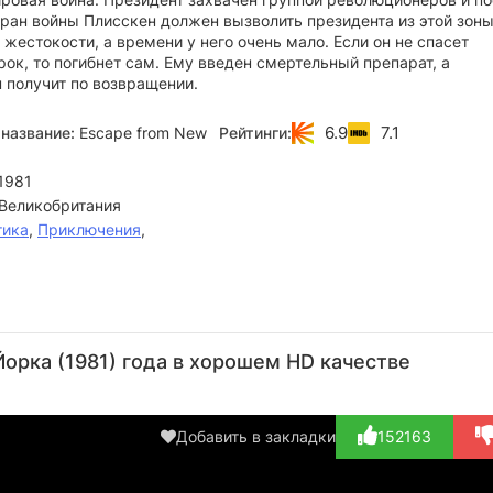
еран войны Плисскен должен вызволить президента из этой зон
жестокости, а времени у него очень мало. Если он не спасет
рок, то погибнет сам. Ему введен смертельный препарат, а
 получит по возвращении.
6.9
7.1
название:
Escape from New
Рейтинги:
1981
Великобритания
тика
,
Приключения
,
Роджер
Гарри
Джон
Дональд
Эд
Бампасс
Дин
Дил
Плезенс
Б
орка (1981) года в хорошем HD качестве
Стэнтон
Актёр
Актёр
Актёр
А
(Dancer (в
Актёр
(Punk)
(President)
(Ma
титра...)
(Harold
Добавить в закладки
152163
«Brain»...)