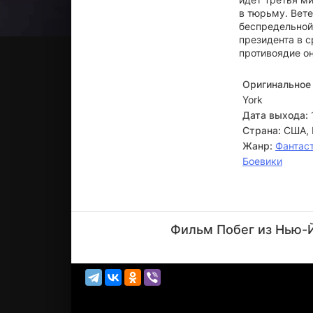
в тюрьму. Вет
беспредельной 
президента в с
противоядие он
Оригинальное 
York
Дата выхода:
Страна:
США, 
Жанр:
Фантас
Боевики
Джон
Карпентер
Фильм Побег из Нью-Й
Режиссёр,
Актёр
(Secret
Service...)