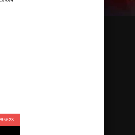
ы
риенн
Эрнест
Джейми
Курт
Боб
арбо
Боргнайн
Ли
Рассел
Майнор
Кёртис
ктёр
Актёр
Актёр
Актёр
ggie)
(Cabbie)
Актёр
(Snake
(Duty
(рассказчик
Plissken)
Sergeant)
65523
/ Co...)