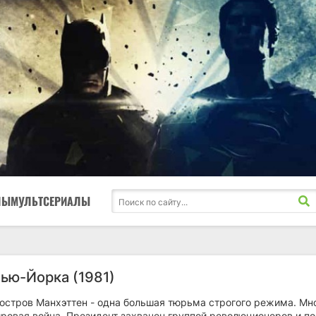
ЛЫ
МУЛЬТСЕРИАЛЫ
Нью-Йорка (1981)
 остров Манхэттен - одна большая тюрьма строгого режима. Мн
ировая война. Президент захвачен группой революционеров и п