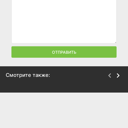
ОТПРАВИТЬ
Смотрите также:
Эволюция метала
Глобальный метал
2011
2008
8.2
8.5
7.8
7.9