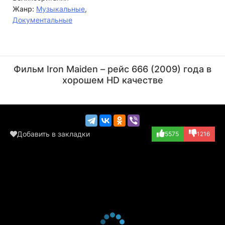
Жанр:
Музыкальные
,
Документальные
Ларс Ульрих
Сэм Данн
Актёр
Режиссёр
Фильм Iron Maiden – рейс 666 (2009) года в
(играет самого с...)
хорошем HD качестве
Добавить в закладки
5575
1216