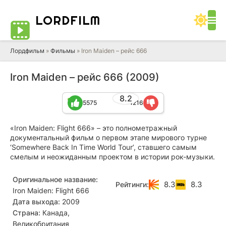
LORD
FILM
Лордфильм
»
Фильмы
» Iron Maiden – рейс 666
Iron Maiden – рейс 666 (2009)
8.2
5575
1216
«Iron Maiden: Flight 666» – это полнометражный
документальный фильм о первом этапе мирового турне
‘Somewhere Back In Time World Tour’, ставшего самым
смелым и неожиданным проектом в истории рок-музыки.
Оригинальное название:
8.3
8.3
Рейтинги:
Iron Maiden: Flight 666
Дата выхода:
2009
Страна:
Канада,
Великобритания