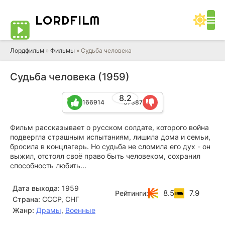
LORD
FILM
Лордфильм
»
Фильмы
» Судьба человека
Судьба человека (1959)
8.2
166914
37387
Фильм рассказывает о русском солдате, которого война
подвергла страшным испытаниям, лишила дома и семьи,
бросила в концлагерь. Но судьба не сломила его дух - он
выжил, отстоял своё право быть человеком, сохранил
способность любить...
Дата выхода:
1959
8.5
7.9
Рейтинги:
Страна:
СССР, СНГ
Жанр:
Драмы
,
Военные