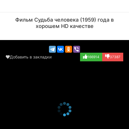
Георгий Милляр
Евгений Моргунов
Актёр
Актёр
Фильм Судьба человека (1959) года в
(пьяный немецкий...)
(немец)
хорошем HD качестве
Добавить в закладки
166914
37387