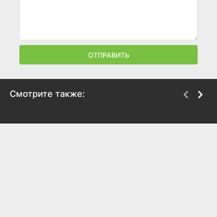
ОТПРАВИТЬ
Смотрите также:
Баллада о солдате
Молодая гвардия
1959
1948
8.3
8.2
7.9
6.9