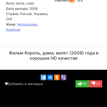
6.4
Рейтинги:
Korol, dama, valet
ей делать. Девушка буквально разрывается между отцом
и сыном. «Извращенная» связь шокирует всех – подруг
Дата выхода:
2008
Кати, приятелей Сергея… В итоге об измене узнает и
Страна:
Россия, Украина,
Николай. Любовный треугольник дает трещину.
СНГ
Жанр:
Мелодрамы
,
Комедии
Олеся Жураковская
Максим Костромыкин
Актёр
Актёр
Фильм Король, дама, валет (2008) года в
(Наташа)
(Сережа)
хорошем HD качестве
Добавить в закладки
190
116