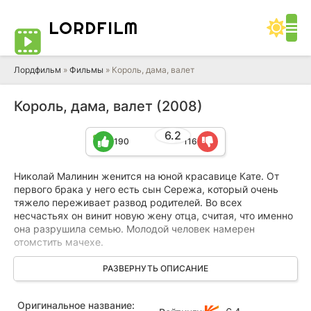
LORD
FILM
Лордфильм
»
Фильмы
» Король, дама, валет
Король, дама, валет (2008)
6.2
190
116
Николай Малинин женится на юной красавице Кате. От
первого брака у него есть сын Сережа, который очень
тяжело переживает развод родителей. Во всех
несчастьях он винит новую жену отца, считая, что именно
она разрушила семью. Молодой человек намерен
отомстить мачехе.
Приятель героя в шутку предлагает тому соблазнить
РАЗВЕРНУТЬ ОПИСАНИЕ
Катю. Сергей поддается на его уговоры, но сам не
подозревает, во что может вылиться мимолетная связь. В
Оригинальное название:
результате Сергей влюбляется в Катю, а та не знает, что