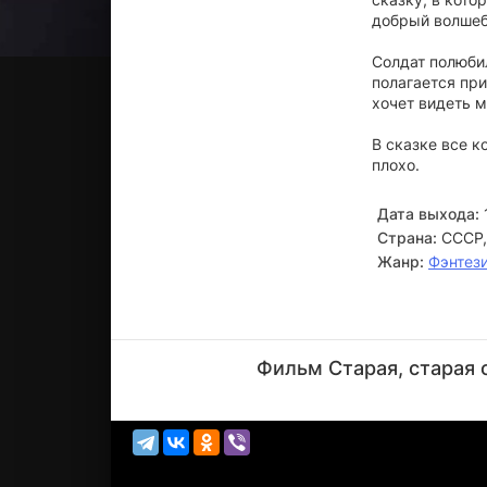
добрый волшеб
Солдат полюби
полагается при
хочет видеть м
В сказке все к
плохо.
Дата выхода:
Страна:
СССР,
Жанр:
Фэнтез
Георгий
Вицин
Фильм Старая, старая 
Актёр
(волшебник)