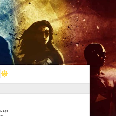
иняет
ет