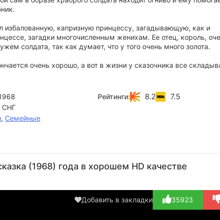
ник.
л избалованную, капризную принцессу, загадывающую, как и
нцессе, загадки многочисленным женихам. Ее отец, король, оч
ужем солдата, так как думает, что у того очень много золота.
ончается очень хорошо, а вот в жизни у сказочника все складыв
8.2
7.5
1968
Рейтинги:
 СНГ
и
,
Семейные
Игорь
Георгий
Георгий
Олег
В
Дмитриев
Штиль
Георгиу
Белов
Ти
сказка (1968) года в хорошем HD качестве
Актёр
Актёр
Актёр
Актёр
А
(восточный
(телохранитель)
(Толстый)
(музыкант,
(ве
принц)
в тит...)
Добавить в закладки
35923