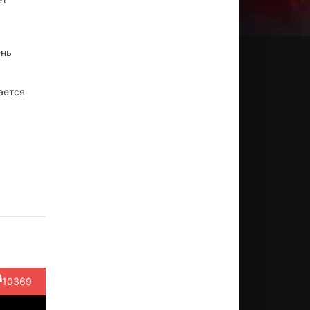
ень
ается
ера
Владимир
Владимир
Марина
Викто
това
Карпенко
Этуш
Неёлова
Перева
ктёр
Актёр
Актёр
Актёр
Актёр
дьма)
(претендент
(король)
(принцесса/
(принц
в же...)
дочь...)
трубочис
10369