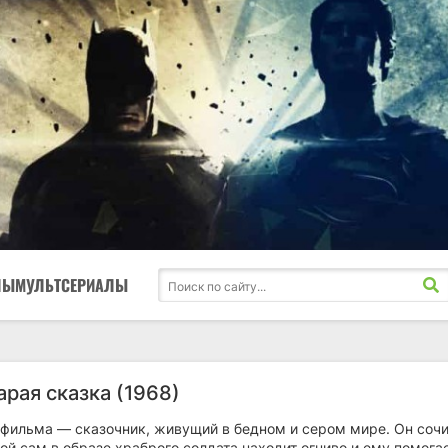
ЛЫ
МУЛЬТСЕРИАЛЫ
арая сказка (1968)
 фильма — сказочник, живущий в бедном и сером мире. Он соч
рой сам в образе храброго солдата находит огниво и ему помога