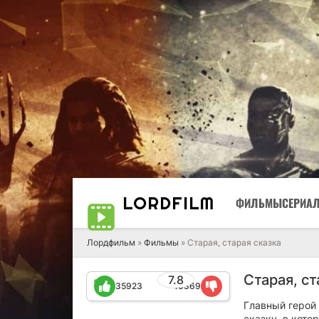
LORD
FILM
ФИЛЬМЫ
СЕРИА
Лордфильм
»
Фильмы
» Старая, старая сказка
Старая, ст
7.8
35923
10369
Главный герой
сказку, в кото