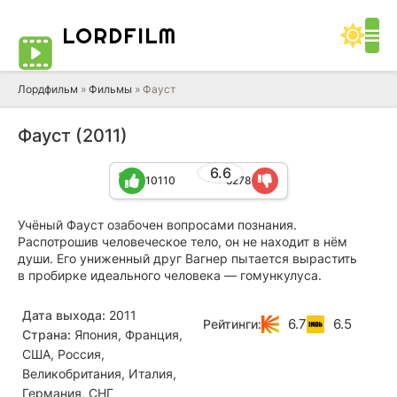
LORD
FILM
Лордфильм
»
Фильмы
» Фауст
Фауст (2011)
6.6
10110
5278
Учёный Фауст озабочен вопросами познания.
Распотрошив человеческое тело, он не находит в нём
души. Его униженный друг Вагнер пытается вырастить
в пробирке идеального человека — гомункулуса.
Дата выхода:
2011
6.7
6.5
Рейтинги:
Страна:
Япония, Франция,
США, Россия,
Великобритания, Италия,
Германия, СНГ