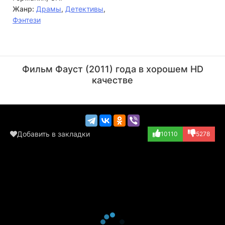
Жанр:
Драмы
,
Детективы
,
Фэнтези
Ханна Шигулла
Георг Фридрих
Актёр
Актёр
Фильм Фауст (2011) года в хорошем HD
(жена ростовщика)
(Вагнер)
качестве
Добавить в закладки
10110
5278