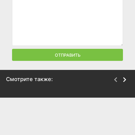
ОТПРАВИТЬ
Смотрите также:
Русский ковчег
Красная черепаха
2002
2016
7.2
7.2
7.3
7.5