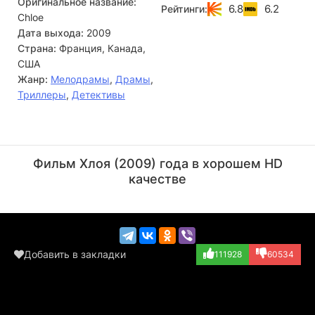
Оригинальное название:
6.8
6.2
Рейтинги:
Chloe
Дата выхода:
2009
Страна:
Франция, Канада,
США
Жанр:
Мелодрамы
,
Драмы
,
Триллеры
,
Детективы
Лиам Нисон
Джулианна Мур
Актёр
Актёр
Фильм Хлоя (2009) года в хорошем HD
(David Stewart)
(Catherine Stewa...)
качестве
Добавить в закладки
111928
60534