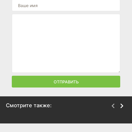
ОТПРАВИТЬ
Смотрите также:
РеГенезис
Сайлент Хилл 2
2004
2012