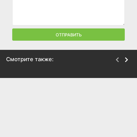
ОТПРАВИТЬ
Смотрите также:
Кин-дза-дза!
Афоня
1986
1975
8.1
7.8
8.2
7.7