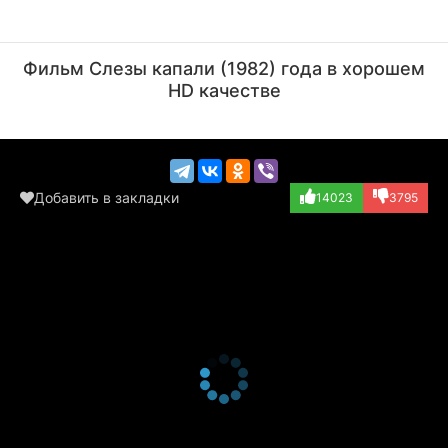
Нина Русланова
Борислав Брондуков
Актёр
Актёр
Фильм Слезы капали (1982) года в хорошем
(Дина)
(хозяин лошади)
HD качестве
Добавить в закладки
14023
3795