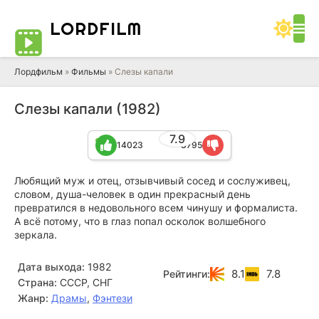
LORD
FILM
Лордфильм
»
Фильмы
» Слезы капали
Слезы капали (1982)
7.9
14023
3795
Любящий муж и отец, отзывчивый сосед и сослуживец,
словом, душа-человек в один прекрасный день
превратился в недовольного всем чинушу и формалиста.
А всё потому, что в глаз попал осколок волшебного
зеркала.
Дата выхода:
1982
8.1
7.8
Рейтинги:
Страна:
СССР, СНГ
Жанр:
Драмы
,
Фэнтези