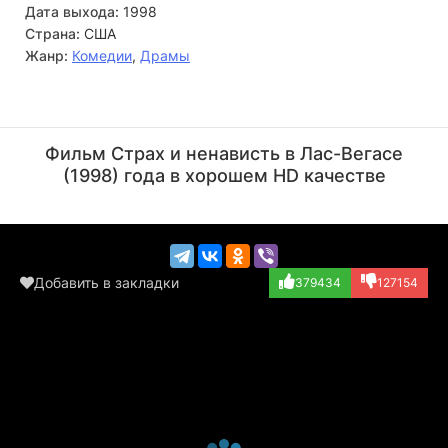
Дата выхода:
1998
Страна:
США
Жанр:
Комедии
,
Драмы
Спенсер Кэйден
Ричард Рили
Актёр
Актёр
Фильм Страх и ненависть в Лас-Вегасе
(Angel, в титрах...)
(Dune Buggy Driv...)
(1998) года в хорошем HD качестве
Добавить в закладки
379434
127154