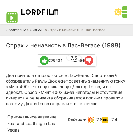
LORD
FILM
Лордфильм
»
Фильмы
» Страх и ненависть в Лас-Вегасе
Страх и ненависть в Лас-Вегасе (1998)
7.5
379434
127154
Два приятеля отправляются в Лас-Вегас. Спортивный
обозреватель Рауль Дюк едет осветить знаменитую гонку
«Минт 400». Его спутника зовут Доктор Гонзо, и он
адвокат. Обзор «Минт 400» из-за непогоды и отсутствия
интереса у рецензента оборачивается полным провалом,
поэтому Дюк и Гонзо отправляются в казино.
Оригинальное название:
7.6
7.4
Рейтинги:
Fear and Loathing in Las
Vegas